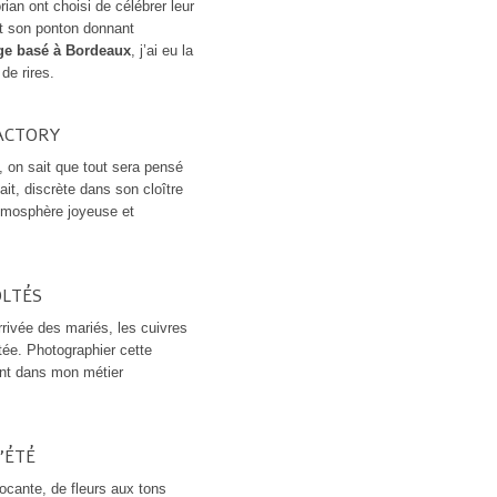
ian ont choisi de célébrer leur
et son ponton donnant
ge basé à Bordeaux
, j’ai eu la
de rires.
ACTORY
, on sait que tout sera pensé
it, discrète dans son cloître
atmosphère joyeuse et
OLTÉS
arrivée des mariés, les cuivres
tée. Photographier cette
ent dans mon métier
’ÉTÉ
ocante, de fleurs aux tons