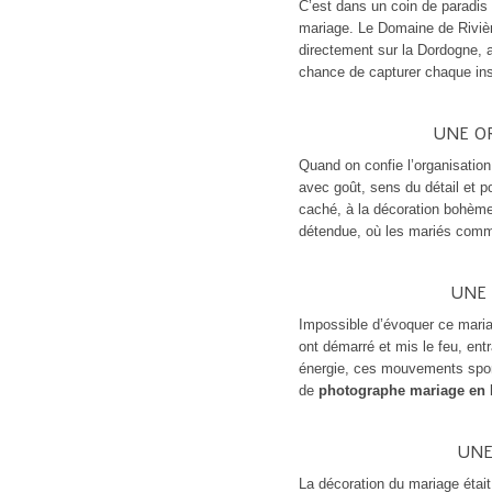
C’est dans un coin de paradis 
mariage. Le Domaine de Rivièr
directement sur la Dordogne, a
chance de capturer chaque inst
UNE O
Quand on confie l’organisati
avec goût, sens du détail et p
caché, à la décoration bohème 
détendue, où les mariés comme 
UNE 
Impossible d’évoquer ce maria
ont démarré et mis le feu, ent
énergie, ces mouvements spont
de
photographe mariage en 
UNE
La décoration du mariage était