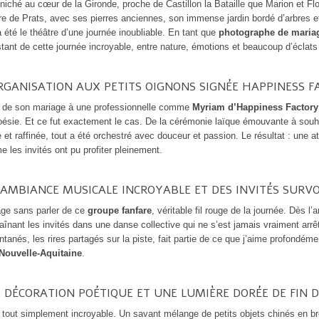
niché au cœur de la Gironde, proche de Castillon la Bataille que Marion et Flor
e de Prats, avec ses pierres anciennes, son immense jardin bordé d’arbres 
 été le théâtre d’une journée inoubliable. En tant que
photographe de maria
ant de cette journée incroyable, entre nature, émotions et beaucoup d’éclats 
RGANISATION AUX PETITS OIGNONS SIGNÉE HAPPINESS F
on de son mariage à une professionnelle comme
Myriam d’Happiness Factory
oésie. Et ce fut exactement le cas. De la cérémonie laïque émouvante à souha
et raffinée, tout a été orchestré avec douceur et passion. Le résultat : une 
les invités ont pu profiter pleinement.
AMBIANCE MUSICALE INCROYABLE ET DES INVITÉS SURV
ge sans parler de ce
groupe fanfare
, véritable fil rouge de la journée. Dès l’
raînant les invités dans une danse collective qui ne s’est jamais vraiment arrê
anés, les rires partagés sur la piste, fait partie de ce que j’aime profondém
Nouvelle-Aquitaine
.
 DÉCORATION POÉTIQUE ET UNE LUMIÈRE DORÉE DE FIN D
 tout simplement incroyable. Un savant mélange de petits objets chinés en br