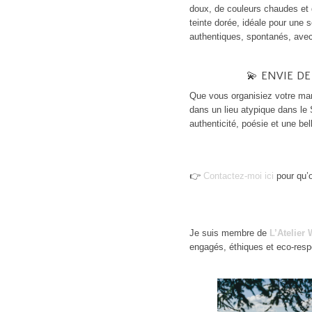
doux, de couleurs chaudes et 
teinte dorée, idéale pour une
authentiques, spontanés, ave
💫 ENVIE D
Que vous organisiez votre mar
dans un lieu atypique dans l
authenticité, poésie et une bel
👉
Contactez-moi ici
pour qu’o
Je suis membre de
L’Atelier
engagés, éthiques et eco-res