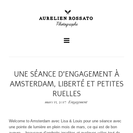
+
UNE SÉANCE D’ENGAGEMENT À
+
AMSTERDAM, LIBERTÉ ET PETITES
RUELLES
+
mars 15, 2017
Engagement
Welcome to Amsterdam avec Lisa & Louis pour une séance avec
une pointe de lumière en plein mois de mars, ce qui est de bon
augure… beaucoup d’endroits insolites et quelques vélos tout de