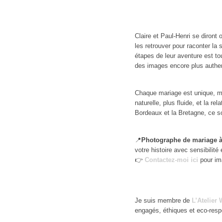
Claire et Paul-Henri se diront
les retrouver pour raconter la 
étapes de leur aventure est to
des images encore plus authe
Chaque mariage est unique, mai
naturelle, plus fluide, et la r
Bordeaux et la Bretagne, ce s
📍
Photographe de mariage 
votre histoire avec sensibilité 
👉
Contactez-moi ici
pour ima
Je suis membre de
L’Atelier
engagés, éthiques et eco-res