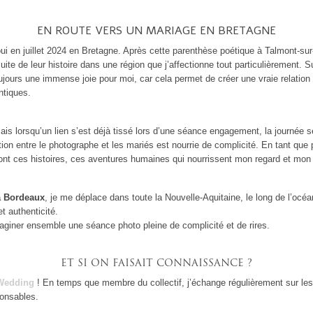
EN ROUTE VERS UN MARIAGE EN BRETAGNE
 oui en juillet 2024 en Bretagne. Après cette parenthèse poétique à Talmont-sur
suite de leur histoire dans une région que j’affectionne tout particulièrement. 
ujours une immense joie pour moi, car cela permet de créer une vraie relation
ntiques.
s lorsqu’un lien s’est déjà tissé lors d’une séance engagement, la journée se 
elation entre le photographe et les mariés est nourrie de complicité. En tant q
ont ces histoires, ces aventures humaines qui nourrissent mon regard et mon
à Bordeaux
, je me déplace dans toute la Nouvelle-Aquitaine, le long de l’océa
et authenticité.
giner ensemble une séance photo pleine de complicité et de rires.
ET SI ON FAISAIT CONNAISSANCE ?
 Wedding
! En temps que membre du collectif, j’échange régulièrement sur le
ponsables.