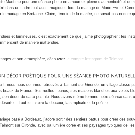
ente-Maritime pour une séance photo en amoureux pleine d’authenticité et de ri
tré dans un cadre tout aussi magique : lors du mariage de Marie-Eve et Corent
r le mariage en Bretagne. Claire, témoin de la mariée, ne savait pas encore qu’
!
ndues et lumineuses, c’est exactement ce que j’aime photographier : les insta
commencent de manière inattendue.
paysages et son atmosphère, découvrez
le compte Instagram de Talmont
.
UN DÉCOR POÉTIQUE POUR UNE SÉANCE PHOTO NATURELL
nt, nous nous sommes retrouvés à Talmont-sur-Gironde, un village classé pa
us beaux de France. Ses ruelles fleuries, ses maisons blanches aux volets ble
, son décor de carte postale. Nous avons même terminé notre séance dans un
éserte… Tout ici inspire la douceur, la simplicité et la poésie.
iage basé à Bordeaux, j’adore sortir des sentiers battus pour créer des souv
lmont sur Gironde, avec sa lumière dorée et ses paysages typiques de l’estua