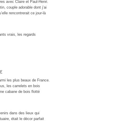
res avec Claire et Paul-Henri.
in, couple adorable dont j’ai
elle rencontrerait ce jour-là
nts vrais, les regards
E
rmi les plus beaux de France.
us, les carrelets en bois
e cabane de bois flotté
enirs dans des lieux qui
ire, était le décor parfait