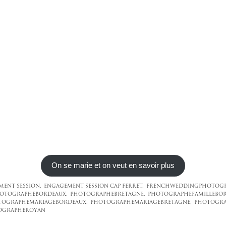
On se marie et on veut en savoir plus
ENT SESSION,
ENGAGEMENT SESSION CAP FERRET,
FRENCHWEDDINGPHOTOGR
OTOGRAPHEBORDEAUX,
PHOTOGRAPHEBRETAGNE,
PHOTOGRAPHEFAMILLEBOR
TOGRAPHEMARIAGEBORDEAUX,
PHOTOGRAPHEMARIAGEBRETAGNE,
PHOTOGRA
OGRAPHEROYAN