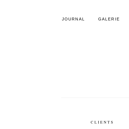
JOURNAL
GALERIE
IN HENDRERIT IN
VULPUTATE
DELENIT AUGUE DUIS
DOLORE
CLIENTS