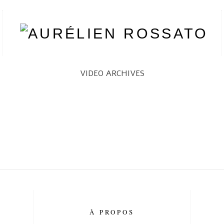
VIDEO ARCHIVES
DELENIT AUGUE DUIS
PLACERAT FACER POSSIM
ASSUM
CLARITAS EST ETIAM
PROCESSUS
À PROPOS