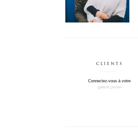
UNE SÉANCE
GROSSESSE AU CAP
FERRET ET AU CANON
— PHOTOGRAPHE
BORDEAUX
CLIENTS
Engagement
Connectez-vous à votre
galerie privée